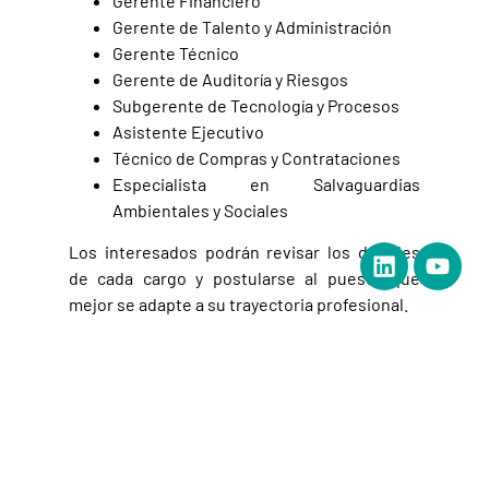
Gerente Financiero
Gerente de Talento y Administración
Gerente Técnico
Gerente de Auditoría y Riesgos
Subgerente de Tecnología y Procesos
Asistente Ejecutivo
Técnico de Compras y Contrataciones
Especialista en Salvaguardias
Ambientales y Sociales
Los interesados podrán revisar los detalles
de cada cargo y postularse al puesto que
mejor se adapte a su trayectoria profesional.
Con esta convocatoria, el Fondo reafirma su
compromiso de consolidar un equipo humano
sólido, capaz de liderar proyectos
innovadores que fortalezcan la conservación
y promuevan un modelo de desarrollo
sostenible para el país.