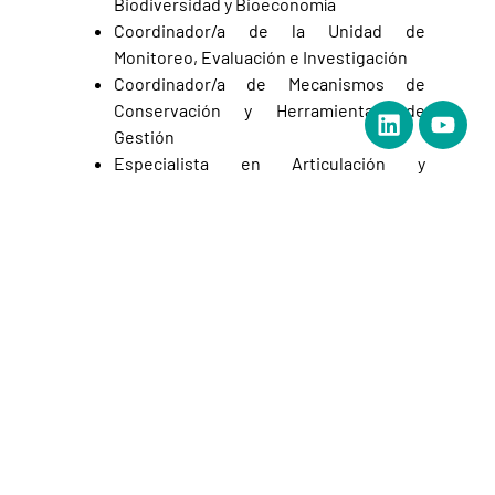
Biodiversidad y Bioeconomía
Coordinador/a de la Unidad de
Monitoreo, Evaluación e Investigación
Coordinador/a de Mecanismos de
Conservación y Herramientas de
Gestión
Especialista en Articulación y
Planificación
Especialista en Monitoreo y Evaluación
de Proyectos
Especialista en Cartografía y Sistemas
de Información Geográfica (SIG)
Especialista Legal
Asistente Administrativo/a
Estas posiciones tendrán base en Quito, con
desplazamientos frecuentes a la Amazonía
ecuatoriana.
Las personas interesadas deberán enviar su